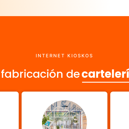
INTERNET KIOSKOS
 fabricación de
cartelerí