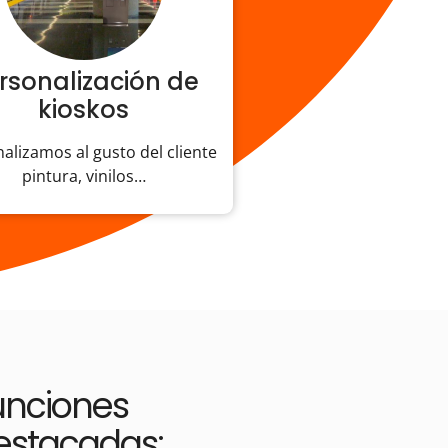
rsonalización de
kioskos
alizamos al gusto del cliente
pintura, vinilos…
unciones
estacadas: