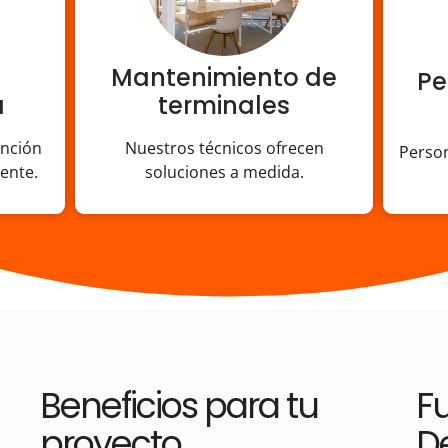
Mantenimiento de
Pe
a
terminales
ención
Nuestros técnicos ofrecen
Person
iente.
soluciones a medida.
Beneficios para tu
F
proyecto
D